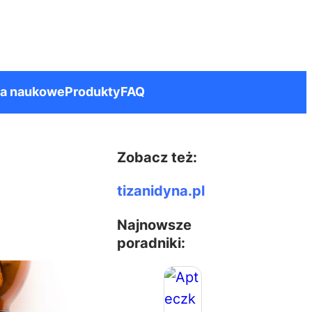
ia naukowe
Produkty
FAQ
Zobacz też:
tizanidyna.pl
Najnowsze
poradniki: