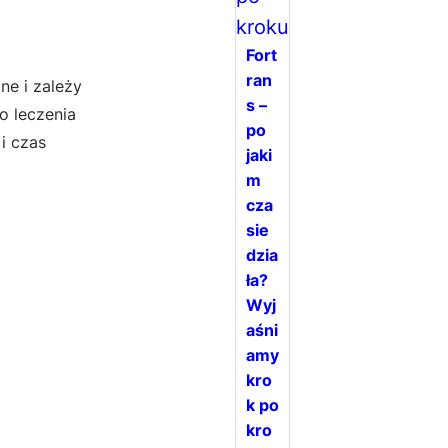
Fort
ran
ne i zależy
s –
o leczenia
po
i czas
jaki
m
cza
sie
dzia
ła?
Wyj
aśni
amy
kro
k po
kro