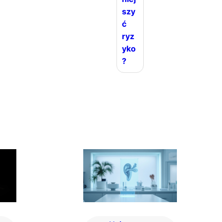
szy
ć
ryz
yko
?