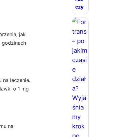
czy
rzenia, jak
u godzinach
 na leczenie.
dawki o 1 mg
zmu na