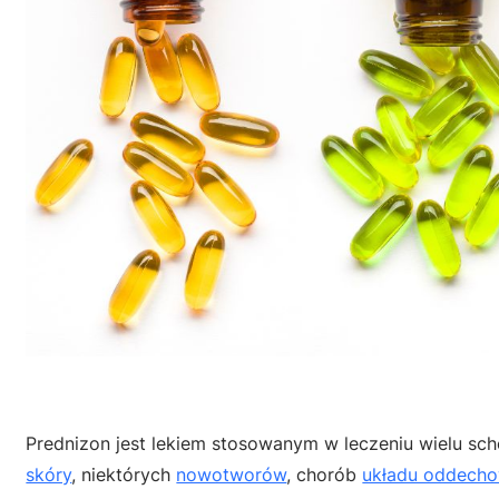
Prednizon jest lekiem stosowanym w leczeniu wielu s
skóry
, niektórych
nowotworów
, chorób
układu oddech