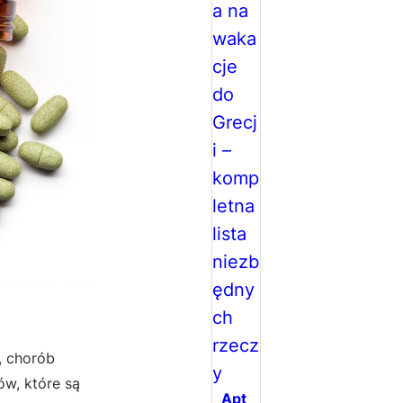
, chorób
ów, które są
Apt