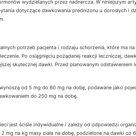
ormonów wydzielanych przez nadnercza. W niniejszym art
ytania dotyczące dawkowania prednizonu u dorosłych i dz
m.
lnych potrzeb pacjenta i rodzaju schorzenia, które ma na 
czenie. Po osiągnięciu pożądanej reakcji leczniczej, daw
ejszej skutecznej dawki. Przed planowanym odstawieniem 
y wynoszą od 5 mg do 60 mg na dobę, podawane jako poj
dawkowaniem do 250 mg na dobę.
eci jest ściśle indywidualne i zależy od odpowiedzi organ
 2 mg na kg masy ciała na dobę, podzielone na dawki co 6