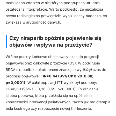
mała liczba zdarzeń w niektórych podgrupach utrudnia
ostateczną interpretację. Warto podkreślić, że niezależna
ocena radiologiczna potwierdziła wyniki oceny badacza, co
zwiększa wiarygodność danych.
Czy niraparib opóźnia pojawienie się
objawów i wpływa na przeżycie?
Wtórne punkty końcowe obejmowały czas do progresji
objawowej oraz całkowite przeżycie (OS). W podgrupie
BRCA niraparib z abirateronem znacząco wydłużył czas do
progresji objawowej:
HR=0,44 (95% CI: 0,29–0,68;
p=0,0001)
. W całej populacji ITT wynik był podobny:
HR=0,50 (95% CI: 0,36–0,69; p<0,0001). To klinicznie
istotna poprawa, która przekłada się na opóźnienie
konieczności interwencji paliatywnych, takich jak radioterapia
bólu kostnego czy rozpoczęcie nowej linii leczenia.