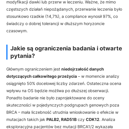
modyfikacji dawki lub przerw w leczeniu. Ważne, że mimo
częstszych działań niepożądanych, przerwanie leczenia było
stosunkowo rzadkie (14,7%), a compliance wynosił 97%, co
świadczy o dobrej tolerancji w dłuższym horyzoncie
czasowym.
Jakie są ograniczenia badania i otwarte
pytania?
Głównym ograniczeniem jest
niedojrzałość danych
dotyczących całkowitego przeżycia
– w momencie analizy
osiągnięto 50% docelowej liczby zdarzeń. Ostateczna ocena
wpływu na OS będzie możliwa po dłuższej obserwacji.
Ponadto badanie nie było zaprojektowane do oceny
skuteczności w pojedynczych podgrupach genowych poza
BRCA – mała liczebność utrudnia wnioskowanie o efekcie w
mutacjach takich jak
PALB2, RAD51B
czy
CDK12
. Analiza
eksploracyjna pacjentów bez mutacji BRCA1/2 wykazała