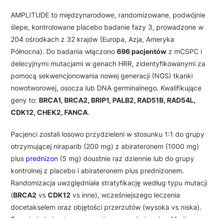
AMPLITUDE to międzynarodowe, randomizowane, podwójnie
ślepe, kontrolowane placebo badanie fazy 3, prowadzone w
204 ośrodkach z 32 krajów (Europa, Azja, Ameryka
Północna). Do badania włączono
696 pacjentów
z mCSPC i
delecyjnymi mutacjami w genach HRR, zidentyfikowanymi za
pomocą sekwencjonowania nowej generacji (NGS) tkanki
nowotworowej, osocza lub DNA germinalnego. Kwalifikujące
geny to:
BRCA1, BRCA2, BRIP1, PALB2, RAD51B, RAD54L,
CDK12, CHEK2, FANCA
.
Pacjenci zostali losowo przydzieleni w stosunku 1:1 do grupy
otrzymującej niraparib (200 mg) z abirateronem (1000 mg)
plus
prednizon
(5 mg) doustnie raz dziennie lub do grupy
kontrolnej z placebo i abirateronem plus prednizonem.
Randomizacja uwzględniała stratyfikację według typu mutacji
(
BRCA2
vs
CDK12
vs inne), wcześniejszego leczenia
docetakselem oraz objętości przerzutów (wysoka vs niska).