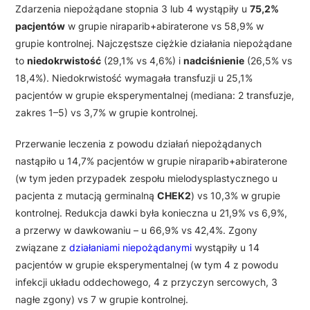
Zdarzenia niepożądane stopnia 3 lub 4 wystąpiły u
75,2%
pacjentów
w grupie niraparib+abiraterone vs 58,9% w
grupie kontrolnej. Najczęstsze ciężkie działania niepożądane
to
niedokrwistość
(29,1% vs 4,6%) i
nadciśnienie
(26,5% vs
18,4%). Niedokrwistość wymagała transfuzji u 25,1%
pacjentów w grupie eksperymentalnej (mediana: 2 transfuzje,
zakres 1–5) vs 3,7% w grupie kontrolnej.
Przerwanie leczenia z powodu działań niepożądanych
nastąpiło u 14,7% pacjentów w grupie niraparib+abiraterone
(w tym jeden przypadek zespołu mielodysplastycznego u
pacjenta z mutacją germinalną
CHEK2
) vs 10,3% w grupie
kontrolnej. Redukcja dawki była konieczna u 21,9% vs 6,9%,
a przerwy w dawkowaniu – u 66,9% vs 42,4%. Zgony
związane z
działaniami niepożądanymi
wystąpiły u 14
pacjentów w grupie eksperymentalnej (w tym 4 z powodu
infekcji układu oddechowego, 4 z przyczyn sercowych, 3
nagłe zgony) vs 7 w grupie kontrolnej.