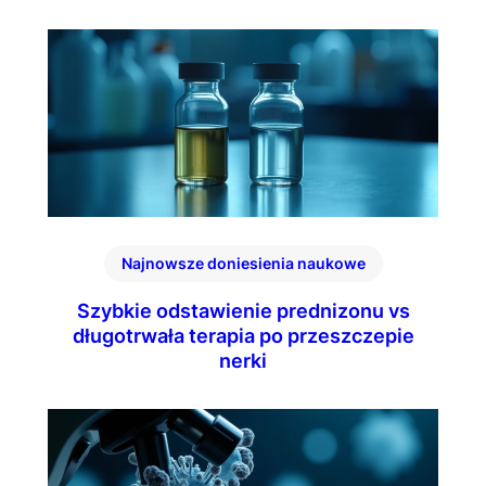
Najnowsze doniesienia naukowe
Szybkie odstawienie prednizonu vs
długotrwała terapia po przeszczepie
nerki