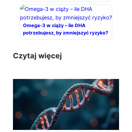
Omega-3 w ciąży – ile DHA
potrzebujesz, by zmniejszyć ryzyko?
Czytaj więcej