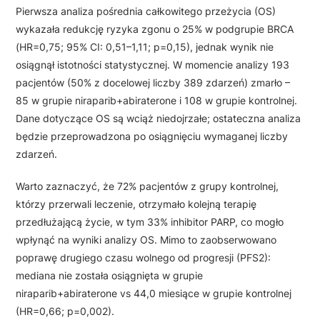
Pierwsza analiza pośrednia całkowitego przeżycia (OS)
wykazała redukcję ryzyka zgonu o 25% w podgrupie BRCA
(HR=0,75; 95% CI: 0,51–1,11; p=0,15), jednak wynik nie
osiągnął istotności statystycznej. W momencie analizy 193
pacjentów (50% z docelowej liczby 389 zdarzeń) zmarło –
85 w grupie niraparib+abiraterone i 108 w grupie kontrolnej.
Dane dotyczące OS są wciąż niedojrzałe; ostateczna analiza
będzie przeprowadzona po osiągnięciu wymaganej liczby
zdarzeń.
Warto zaznaczyć, że 72% pacjentów z grupy kontrolnej,
którzy przerwali leczenie, otrzymało kolejną terapię
przedłużającą życie, w tym 33% inhibitor PARP, co mogło
wpłynąć na wyniki analizy OS. Mimo to zaobserwowano
poprawę drugiego czasu wolnego od progresji (PFS2):
mediana nie została osiągnięta w grupie
niraparib+abiraterone vs 44,0 miesiące w grupie kontrolnej
(HR=0,66; p=0,002).