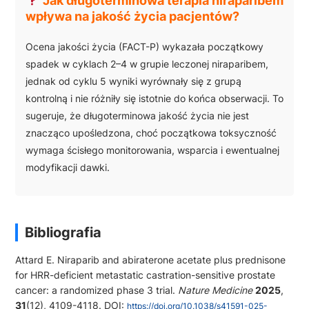
Jak długoterminowa terapia niraparibem
wpływa na jakość życia pacjentów?
Ocena jakości życia (FACT-P) wykazała początkowy
spadek w cyklach 2–4 w grupie leczonej niraparibem,
jednak od cyklu 5 wyniki wyrównały się z grupą
kontrolną i nie różniły się istotnie do końca obserwacji. To
sugeruje, że długoterminowa jakość życia nie jest
znacząco upośledzona, choć początkowa toksyczność
wymaga ścisłego monitorowania, wsparcia i ewentualnej
modyfikacji dawki.
Bibliografia
Attard E. Niraparib and abiraterone acetate plus prednisone
for HRR-deficient metastatic castration-sensitive prostate
cancer: a randomized phase 3 trial.
Nature Medicine
2025
,
31
(12), 4109-4118. DOI:
https://doi.org/10.1038/s41591-025-