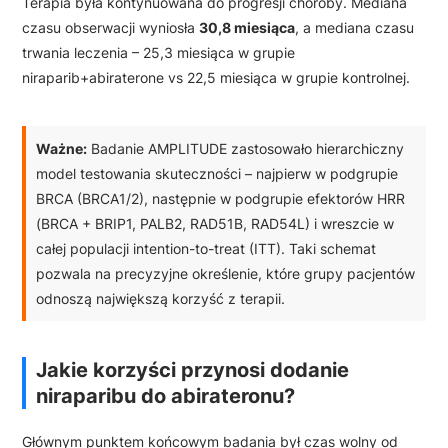
Terapia była kontynuowana do progresji choroby. Mediana
czasu obserwacji wyniosła
30,8 miesiąca
, a mediana czasu
trwania leczenia – 25,3 miesiąca w grupie
niraparib+abiraterone vs 22,5 miesiąca w grupie kontrolnej.
Ważne:
Badanie AMPLITUDE zastosowało hierarchiczny
model testowania skuteczności – najpierw w podgrupie
BRCA (BRCA1/2), następnie w podgrupie efektorów HRR
(BRCA + BRIP1, PALB2, RAD51B, RAD54L) i wreszcie w
całej populacji intention-to-treat (ITT). Taki schemat
pozwala na precyzyjne określenie, które grupy pacjentów
odnoszą największą korzyść z terapii.
Jakie korzyści przynosi dodanie
niraparibu do abirateronu?
Głównym punktem końcowym badania był czas wolny od