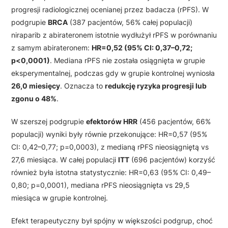
progresji radiologicznej ocenianej przez badacza (rPFS). W
podgrupie
BRCA
(387 pacjentów, 56% całej populacji)
niraparib z abirateronem istotnie wydłużył rPFS w porównaniu
z samym abirateronem:
HR=0,52 (95% CI: 0,37–0,72;
p<0,0001)
. Mediana rPFS nie została osiągnięta w grupie
eksperymentalnej, podczas gdy w grupie kontrolnej wyniosła
26,0 miesięcy
. Oznacza to
redukcję ryzyka progresji lub
zgonu o 48%
.
W szerszej podgrupie
efektorów HRR
(456 pacjentów, 66%
populacji) wyniki były równie przekonujące: HR=0,57 (95%
CI: 0,42–0,77; p=0,0003), z medianą rPFS nieosiągniętą vs
27,6 miesiąca. W całej populacji
ITT
(696 pacjentów) korzyść
również była istotna statystycznie: HR=0,63 (95% CI: 0,49–
0,80; p=0,0001), mediana rPFS nieosiągnięta vs 29,5
miesiąca w grupie kontrolnej.
Efekt terapeutyczny był spójny w większości podgrup, choć