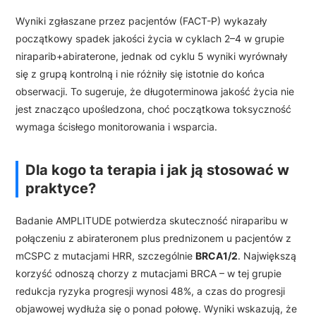
Wyniki zgłaszane przez pacjentów (FACT-P) wykazały
początkowy spadek jakości życia w cyklach 2–4 w grupie
niraparib+abiraterone, jednak od cyklu 5 wyniki wyrównały
się z grupą kontrolną i nie różniły się istotnie do końca
obserwacji. To sugeruje, że długoterminowa jakość życia nie
jest znacząco upośledzona, choć początkowa toksyczność
wymaga ścisłego monitorowania i wsparcia.
Dla kogo ta terapia i jak ją stosować w
praktyce?
Badanie AMPLITUDE potwierdza skuteczność niraparibu w
połączeniu z abirateronem plus prednizonem u pacjentów z
mCSPC z mutacjami HRR, szczególnie
BRCA1/2
. Największą
korzyść odnoszą chorzy z mutacjami BRCA – w tej grupie
redukcja ryzyka progresji wynosi 48%, a czas do progresji
objawowej wydłuża się o ponad połowę. Wyniki wskazują, że