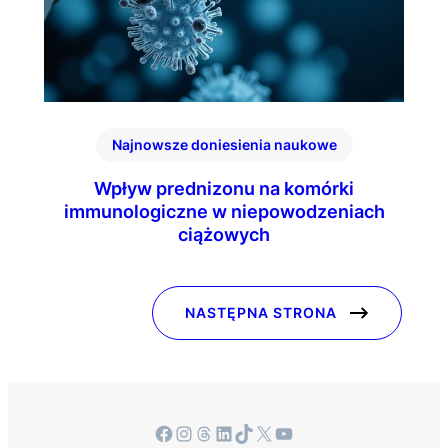
Najnowsze doniesienia naukowe
Wpływ prednizonu na komórki
immunologiczne w niepowodzeniach
ciążowych
NASTĘPNA STRONA
Facebook
Instagram
Threads
LinkedIn
TikTok
X
YouTube