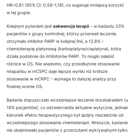
HR=0,81 (95% CI: 0,56–1,18), co sugeruje mniejszą korzyść
w tej grupie.
Kolejnym pytaniem jest
sekwencja terapii
– w badaniu 33%
pacjentów z grupy kontrolnej, którzy przerwali leczenie,
otrzymało inhibitor PARP w kolejnej linii, a 12,8% –
chemioterapię platynową (karboplatyna/cisplatyna), która
działa podobnie do inhibitorów PARP. To mogło osłabić
różnice w OS. Nie wiadomo, czy przedłużone stosowanie
niraparibu w mCSPC daje lepsze wyniki niż krótsze
stosowanie w mCRPC – wymaga to dalszej analizy przy
finalnej ocenie OS.
Badanie dopuszczało wcześniejsze leczenie docetakselem (u
16% pacjentów), co odzwierciedla aktualne wytyczne, jednak
kierunek efektu terapeutycznego był spójny niezależnie od
wcześniejszego stosowania chemioterapii. Wreszcie, badanie
nie obejmowało pacjentów z przerzutami wykrywalnymi tylko