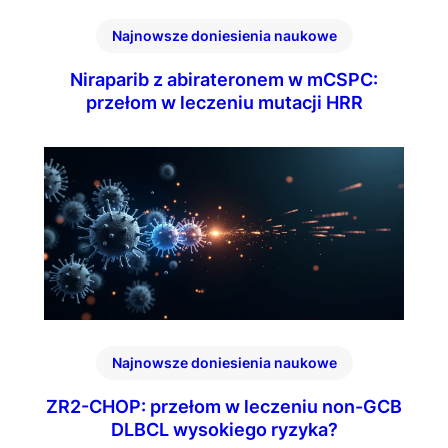
Najnowsze doniesienia naukowe
Niraparib z abirateronem w mCSPC:
przełom w leczeniu mutacji HRR
Najnowsze doniesienia naukowe
ZR2-CHOP: przełom w leczeniu non-GCB
DLBCL wysokiego ryzyka?