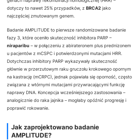
genach naprawy rekombinacji homologicznej (HRR) –
dotyczy to nawet 25% przypadków, z
BRCA2
jako
najczęściej zmutowanym genem.
Badanie AMPLITUDE to pierwsze randomizowane badanie
fazy 3, które oceniło skuteczność inhibitora PARP –
niraparibu
– w połączeniu z abirateronem plus prednizonem
u pacjentów z mCSPC i potwierdzonymi mutacjami HRR.
Dotychczas inhibitory PARP wykazywały skuteczność
głównie w przerzutowym raku gruczołu krokowego opornym
na kastrację (mCRPC), jednak pojawiała się oporność, często
związana z wtórnymi mutacjami przywracającymi funkcję
naprawy DNA. Koncepcja wcześniejszego zastosowania –
analogicznie do raka jajnika – mogłaby opóźnić progresję i
poprawić rokowanie.
Jak zaprojektowano badanie
AMPLITUDE?