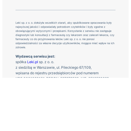
Leki sp. z o. o. dołożyła wszelkich starań, aby opublikowane opracowania były
najwyższej jakości i odpowiadały potrzebom czytelników i były zgodne z
obowiązującymi wytycznymi i przepisami. Korzystanie z serwisu nie zastępuje
diagnostyki lub konsultacji z farmaceutą czy lekarzem oraz zaleceń lekarza, czy
farmaceuty co do przyjmowania leków. Leki sp. z o. o. nie ponosi
odpowiedzialności za własne decyzje użytkowników, mogące mieć wpływ na ich
zdrowie.
Wydawcą serwisu jest:
spółka
Leki.pl
sp. z o. o.
z siedzibą w Warszawie, ul. Pileckiego 67/109,
wpisana do rejestru przedsiębiorców pod numerem
KRS 0001090131, REGON: 527879560, NIP: 9512590268
Kontakt z nami
Regulamin
Polityka prywatności
O nas
Kontakt
Zgłoś działanie niepożądane